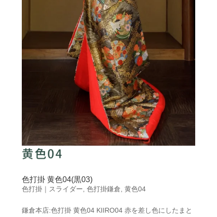
色打掛 黄色04(黒03)
色打掛｜スライダー
,
色打掛鎌倉
,
黄色04
鎌倉本店:色打掛 黄色04 KIIRO04 赤を差し色にしたまと