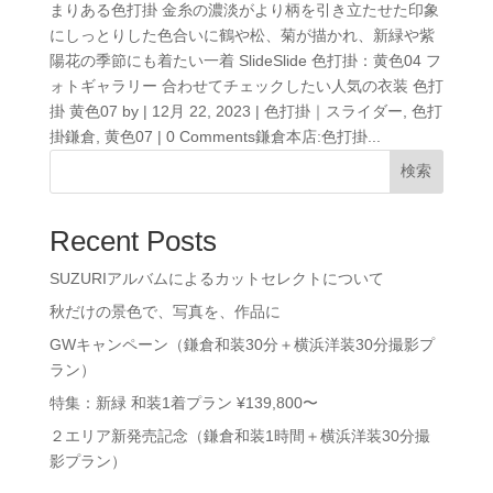
まりある色打掛 金糸の濃淡がより柄を引き立たせた印象
にしっとりした色合いに鶴や松、菊が描かれ、新緑や紫
陽花の季節にも着たい一着 SlideSlide 色打掛：黄色04 フ
ォトギャラリー 合わせてチェックしたい人気の衣装 色打
掛 黄色07 by | 12月 22, 2023 | 色打掛｜スライダー, 色打
掛鎌倉, 黄色07 | 0 Comments鎌倉本店:色打掛...
検索
Recent Posts
SUZURIアルバムによるカットセレクトについて
秋だけの景色で、写真を、作品に
GWキャンペーン（鎌倉和装30分＋横浜洋装30分撮影プ
ラン）
特集：新緑 和装1着プラン ¥139,800〜
２エリア新発売記念（鎌倉和装1時間＋横浜洋装30分撮
影プラン）