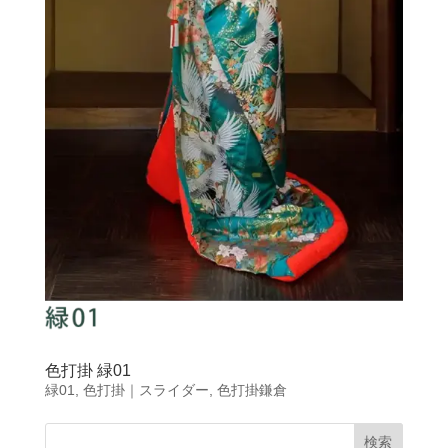
色打掛 緑01
緑01
,
色打掛｜スライダー
,
色打掛鎌倉
検索