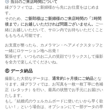
当日のご来店時間について
縁グラフィでは、ご新婦様から先にお仕度をはじめま
す。
そのため、
ご新郎様はご新婦様のご来店時間の「
1
時間
後まで」にお越しいただければ問題ございません。
ご一
緒にお越しいただいて、サロン内でお待ちいただくこと
ももちろん可能です。
お支度が整ったら、カメラマン・ヘアメイクスタッフと
一緒にロケーション地へ出発！
緊張せず、いつものお二人の笑顔でリラックスして撮影
を全力で楽しんでくださいね。
⑥
データ納品
撮影した大切なデータは、
通常約
1
ヶ月後にご納品
とな
ります。縁グラフィでは、お写真を一枚一枚丁寧に色補
正（レタッチ）を行い、最高の状態でお手元にお届けい
たします。
もし「結婚式のウェルカムボードに使いたいから早く欲
しい！」という場合は、オプションにて一部データの早