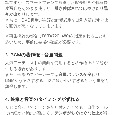
準ですが、スマートフォンで撮影した縦長動画や低解像
度写真をそのまま使うと、
引き伸ばされてぼやけたり黒
帯が出たり
します。
さらに、DVD再生が主流の結婚式場では引き延ばすとよ
り画質が悪くなってしまいます。
※再生機器の都合でDVD(720×480)を指定されることも
多いため、事前に会場へ確認が必要です。
3. BGMの著作権・音量問題
人気アーティストの楽曲を使用すると著作権上の問題が
生じる場合があります。
また、会場のスピーカーでは
音量バランスが変わり
、
BGMがうるさすぎる、逆に音が小さすぎるという事態も
頻発します。
4. 映像と音楽のタイミングがずれる
サビに合わせてシーンを切り替えたくても、自作ツール
では細かい編集が難しく、
テンポがちぐはぐな仕上がり