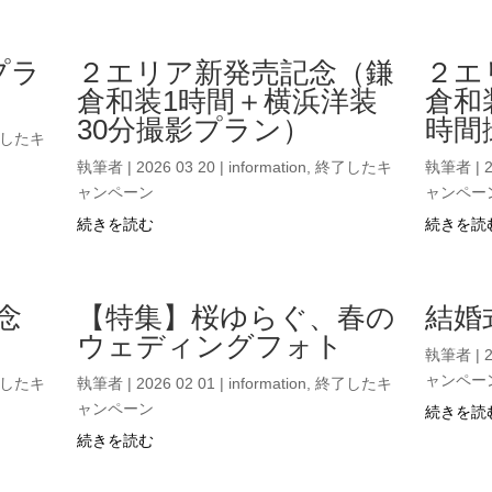
プラ
２エリア新発売記念（鎌
２エ
倉和装1時間＋横浜洋装
倉和
30分撮影プラン）
時間
したキ
執筆者
|
2026 03 20
|
information
,
終了したキ
執筆者
|
ャンペーン
ャンペー
続きを読む
続きを読
記念
【特集】桜ゆらぐ、春の
結婚
ウェディングフォト
執筆者
|
ャンペー
したキ
執筆者
|
2026 02 01
|
information
,
終了したキ
ャンペーン
続きを読
続きを読む