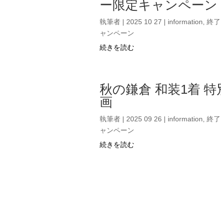
ー限定キャンペーン
執筆者
|
2025 10 27
|
information
,
終了
ャンペーン
続きを読む
秋の鎌倉 和装1着 特
画
執筆者
|
2025 09 26
|
information
,
終了
ャンペーン
続きを読む