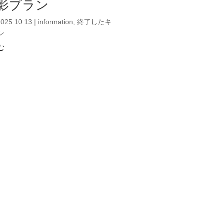
影プラン
2025 10 13
|
information
,
終了したキ
ン
む