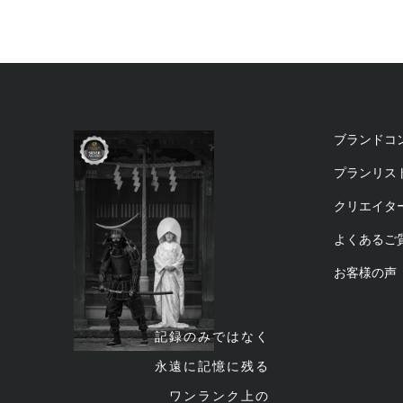
ブランドコ
プランリス
クリエイタ
よくあるご
お客様の声
記録のみではなく
永遠に記憶に残る
ワンランク上の