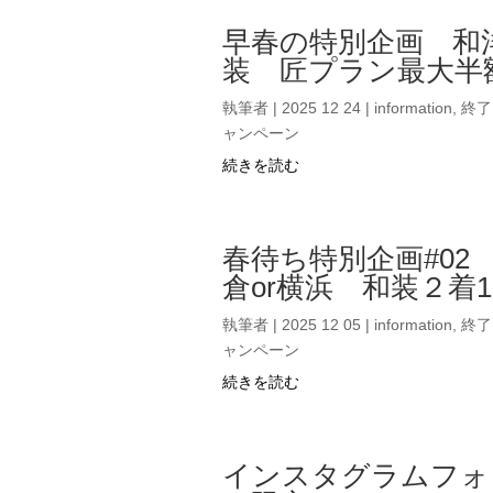
早春の特別企画 和
装 匠プラン最大半
執筆者
|
2025 12 24
|
information
,
終了
ャンペーン
続きを読む
春待ち特別企画#02
倉or横浜 和装２着
執筆者
|
2025 12 05
|
information
,
終了
ャンペーン
続きを読む
インスタグラムフォ