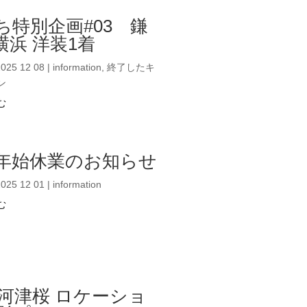
ち特別企画#03 鎌
横浜 洋装1着
2025 12 08
|
information
,
終了したキ
ン
む
年始休業のお知らせ
2025 12 01
|
information
む
26河津桜 ロケーショ