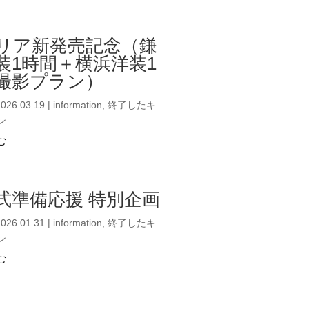
リア新発売記念（鎌
装1時間＋横浜洋装1
撮影プラン）
2026 03 19
|
information
,
終了したキ
ン
む
式準備応援 特別企画
2026 01 31
|
information
,
終了したキ
ン
む