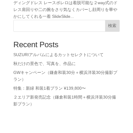
ディングドレス レースボレロは着脱可能な２way式のド
レス肩回りや二の腕をさり気なくカバーし顔周りを華や
かにしてくれる一着 SlideSlide...
検索
Recent Posts
SUZURIアルバムによるカットセレクトについて
秋だけの景色で、写真を、作品に
GWキャンペーン（鎌倉和装30分＋横浜洋装30分撮影プ
ラン）
特集：新緑 和装1着プラン ¥139,800〜
２エリア新発売記念（鎌倉和装1時間＋横浜洋装30分撮
影プラン）