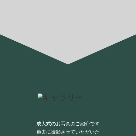
成人式のお写真のご紹介です
過去に撮影させていただいた