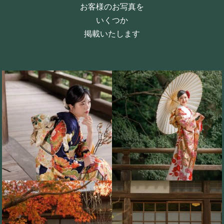
お客様のお写真を
いくつか
掲載いたします