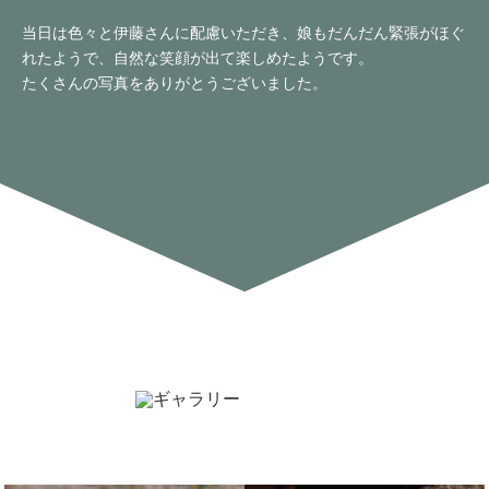
当日は色々と伊藤さんに配慮いただき、娘もだんだん緊張がほぐ
れたようで、自然な笑顔が出て楽しめたようです。
たくさんの写真をありがとうございました。