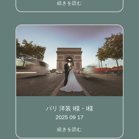
続きを読む
パリ 洋装 I様・I様
2025 09 17
続きを読む