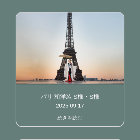
パリ 和洋装 S様・S様
2025 09 17
続きを読む