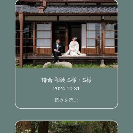
鎌倉 和装 S様・S様
2024 10 31
続きを読む