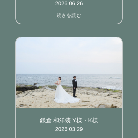
2026 06 26
続きを読む
鎌倉 和洋装 Y様・K様
2026 03 29