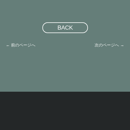
BACK
←
前のページへ
次のページへ
→