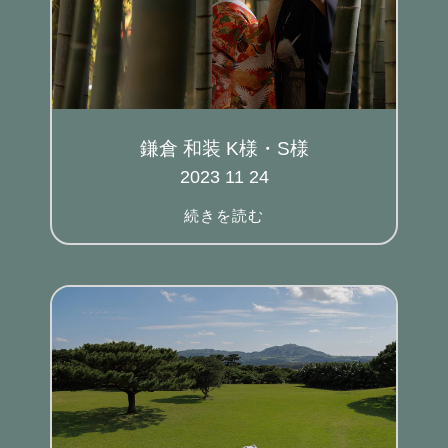
鎌倉 和装 K様・S様
2023 11 24
続きを読む