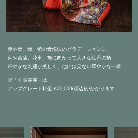
赤や青、緑、紫の青海波のグラデーションに、
菊や菖蒲、花車、裾に向かって大きな牡丹の柄
細やかな刺繍が美しく、他には見ない華やかな一着
※「荘厳美麗」は
アップグレード料金￥33,000(税込)がかかります