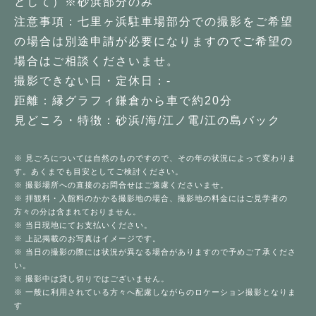
として）※砂浜部分のみ
注意事項：七里ヶ浜駐車場部分での撮影をご希望
の場合は別途申請が必要になりますのでご希望の
場合はご相談くださいませ。
撮影できない日・定休日：-
距離：縁グラフィ鎌倉から車で約20分
見どころ・特徴：砂浜/海/江ノ電/江の島バック
※ 見ごろについては自然のものですので、その年の状況によって変わりま
す。あくまでも目安としてご検討ください。
※ 撮影場所への直接のお問合せはご遠慮くださいませ。
※ 拝観料・入館料のかかる撮影地の場合、撮影地の料金にはご見学者の
方々の分は含まれておりません。
※ 当日現地にてお支払いください。
※ 上記掲載のお写真はイメージです。
※ 当日の撮影の際には状況が異なる場合がありますので予めご了承くださ
い。
※ 撮影中は貸し切りではございません。
※ 一般に利用されている方々へ配慮しながらのロケーション撮影となりま
す