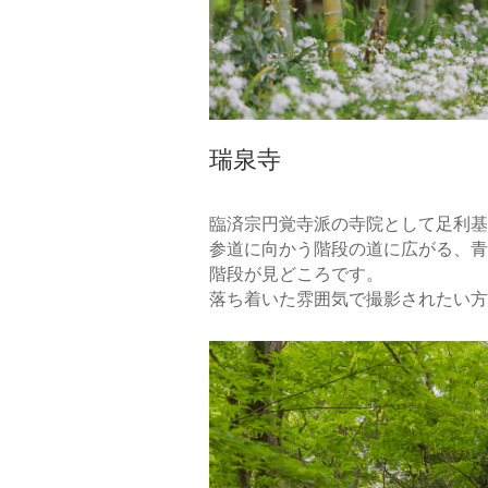
瑞泉寺
臨済宗円覚寺派の寺院として足利基
参道に向かう階段の道に広がる、青
階段が見どころです。
落ち着いた雰囲気で撮影されたい方