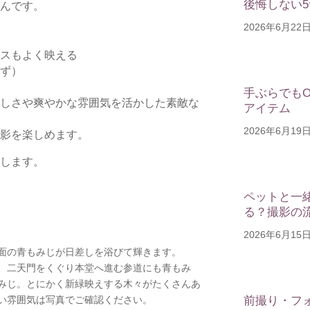
後悔しない
んです。
2026年6月22
スもよく映える
ず）
手ぶらでも
しさや爽やかな雰囲気を活かした素敵な
アイテム
2026年6月19
影を楽しめます。
します。
ペットと一
る？撮影の
2026年6月15
面の青もみじが日差しを浴びて輝きます。
、二天門をくぐり本堂へ進む参道にも青もみ
みじ。とにかく新緑映えする木々がたくさんあ
い雰囲気は写真でご確認ください。
前撮り・フ