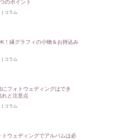
5つのポイント
日
|
コラム
OK！縁グラフィの小物＆お持込み
日
|
コラム
緒にフォトウェディングはでき
流れと注意点
日
|
コラム
ォトウェディングでアルバムは必