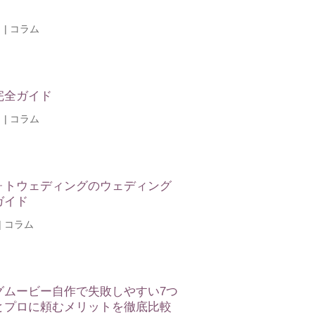
日
|
コラム
完全ガイド
日
|
コラム
ォトウェディングのウェディング
ガイド
|
コラム
グムービー自作で失敗しやすい7つ
とプロに頼むメリットを徹底比較