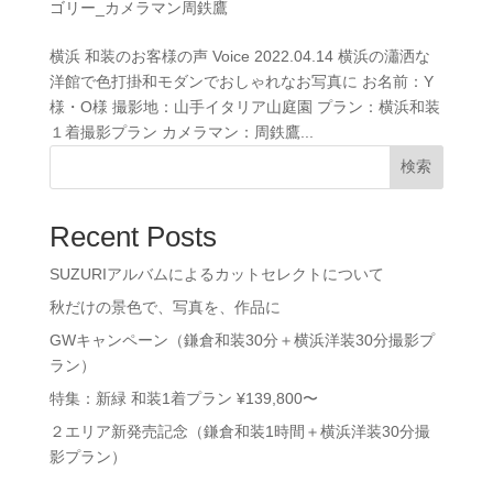
ゴリー_カメラマン周鉄鷹
横浜 和装のお客様の声 Voice 2022.04.14 横浜の瀟洒な
洋館で色打掛和モダンでおしゃれなお写真に お名前：Y
様・O様 撮影地：山手イタリア山庭園 プラン：横浜和装
１着撮影プラン カメラマン：周鉄鷹...
検索
Recent Posts
SUZURIアルバムによるカットセレクトについて
秋だけの景色で、写真を、作品に
GWキャンペーン（鎌倉和装30分＋横浜洋装30分撮影プ
ラン）
特集：新緑 和装1着プラン ¥139,800〜
２エリア新発売記念（鎌倉和装1時間＋横浜洋装30分撮
影プラン）