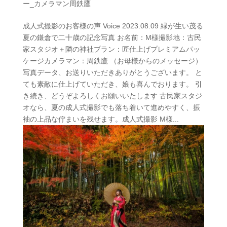
ー_カメラマン周鉄鷹
成人式撮影のお客様の声 Voice 2023.08.09 緑が生い茂る
夏の鎌倉で二十歳の記念写真 お名前：M様撮影地：古民
家スタジオ＋隣の神社プラン：匠仕上げプレミアムパッ
ケージカメラマン：周鉄鷹 （お母様からのメッセージ）
写真データ、お送りいただきありがとうございます。 と
ても素敵に仕上げていただき、娘も喜んでおります。 引
き続き、どうぞよろしくお願いいたします 古民家スタジ
オなら、夏の成人式撮影でも落ち着いて進めやすく、振
袖の上品な佇まいを残せます。成人式撮影 M様...