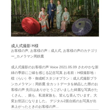
成人式撮影 H様
お客様の声
,
お客様の声：成人式
,
お客様の声のカテゴリ
ー_カメラマン周鉄鷹
成人式撮影のお客様の声 Voice 2021.05.09 さわやかな新
緑の季節にご縁を感じる記念写真 お名前：H様撮影地：
檑（らい）亭・御成町スタジオプラン：成人式撮影プラ
ンカメラマン：周鉄鷹 全カットデータを納品した際のお
客様の声 先日はありがとうございました綺麗な写真がた
くさん、、娘も、私達家族も、皆んな喜んでいます。大
変お世話になりました。 デジタル2面台紙のお写真が出
来上がったときのお客様の声...