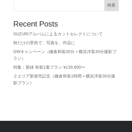
検索
Recent Posts
SUZURIアルバムによるカットセレクトについて
秋だけの景色で、写真を、作品に
GWキャンペーン（鎌倉和装30分＋横浜洋装30分撮影プ
ラン）
特集：新緑 和装1着プラン ¥139,800〜
２エリア新発売記念（鎌倉和装1時間＋横浜洋装30分撮
影プラン）