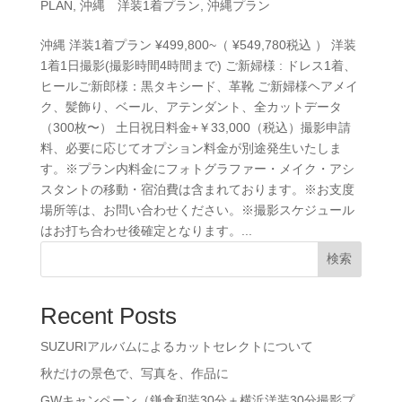
PLAN
,
沖縄 洋装1着プラン
,
沖縄プラン
沖縄 洋装1着プラン ¥499,800~（ ¥549,780税込 ） 洋装
1着1日撮影(撮影時間4時間まで) ご新婦様 : ドレス1着、
ヒールご新郎様：黒タキシード、革靴 ご新婦様ヘアメイ
ク、髪飾り、ベール、アテンダント、全カットデータ
（300枚〜） 土日祝日料金+￥33,000（税込）撮影申請
料、必要に応じてオプション料金が別途発生いたしま
す。※プラン内料金にフォトグラファー・メイク・アシ
スタントの移動・宿泊費は含まれております。※お支度
場所等は、お問い合わせください。※撮影スケジュール
はお打ち合わせ後確定となります。...
検索
Recent Posts
SUZURIアルバムによるカットセレクトについて
秋だけの景色で、写真を、作品に
GWキャンペーン（鎌倉和装30分＋横浜洋装30分撮影プ