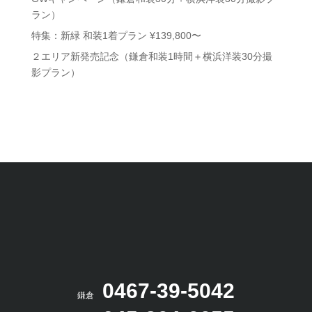
ラン）
特集：新緑 和装1着プラン ¥139,800〜
２エリア新発売記念（鎌倉和装1時間＋横浜洋装30分撮
影プラン）
0467-39-5042
鎌倉