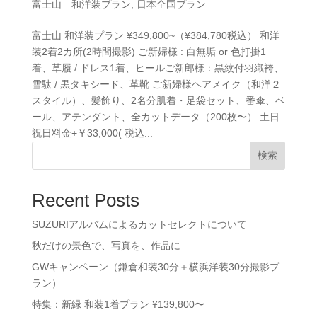
富士山 和洋装プラン
,
日本全国プラン
富士山 和洋装プラン ¥349,800~（¥384,780税込） 和洋
装2着2カ所(2時間撮影) ご新婦様 : 白無垢 or 色打掛1
着、草履 / ドレス1着、ヒールご新郎様：黒紋付羽織袴、
雪駄 / 黒タキシード、革靴 ご新婦様ヘアメイク（和洋２
スタイル）、髪飾り、2名分肌着・足袋セット、番傘、ベ
ール、アテンダント、全カットデータ（200枚〜） 土日
祝日料金+￥33,000( 税込...
検索
Recent Posts
SUZURIアルバムによるカットセレクトについて
秋だけの景色で、写真を、作品に
GWキャンペーン（鎌倉和装30分＋横浜洋装30分撮影プ
ラン）
特集：新緑 和装1着プラン ¥139,800〜