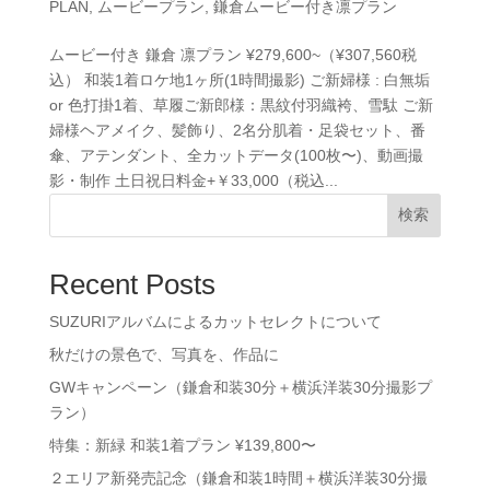
PLAN
,
ムービープラン
,
鎌倉ムービー付き凛プラン
ムービー付き 鎌倉 凛プラン ¥279,600~（¥307,560税
込） 和装1着ロケ地1ヶ所(1時間撮影) ご新婦様 : 白無垢
or 色打掛1着、草履ご新郎様：黒紋付羽織袴、雪駄 ご新
婦様ヘアメイク、髪飾り、2名分肌着・足袋セット、番
傘、アテンダント、全カットデータ(100枚〜)、動画撮
影・制作 土日祝日料金+￥33,000（税込...
検索
Recent Posts
SUZURIアルバムによるカットセレクトについて
秋だけの景色で、写真を、作品に
GWキャンペーン（鎌倉和装30分＋横浜洋装30分撮影プ
ラン）
特集：新緑 和装1着プラン ¥139,800〜
２エリア新発売記念（鎌倉和装1時間＋横浜洋装30分撮