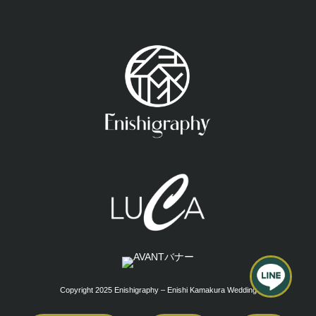
Copyright 2025 Enishigraphy – Enishi Kamakura Wedding